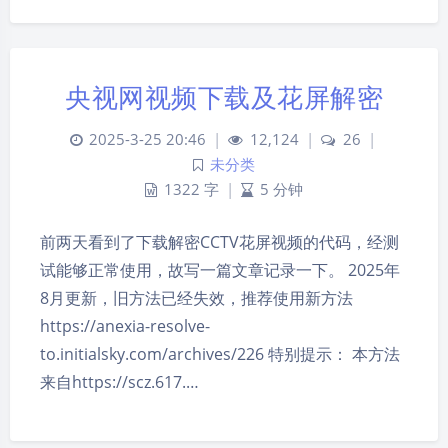
央视网视频下载及花屏解密
2025-3-25 20:46
|
12,124
|
26
|
未分类
1322 字
|
5 分钟
前两天看到了下载解密CCTV花屏视频的代码，经测
试能够正常使用，故写一篇文章记录一下。 2025年
夜间模式
8月更新，旧方法已经失效，推荐使用新方法
Sans Serif
Serif
https://anexia-resolve-
to.initialsky.com/archives/226 特别提示： 本方法
浅阴影
深阴影
来自https://scz.617.…
关闭
日落
暗化
灰度