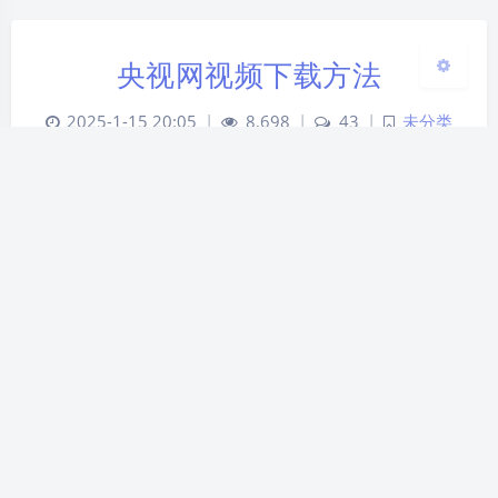
央视网视频下载方法
2025-1-15 20:05
|
8,698
|
43
|
未分类
555 字
|
2 分钟
最近从 cctv.com 上下载视频越来越困难了，先是
mp4 直链被隐藏，然后 6 月份时 hls 域名的不花屏
m3u8 被隐藏，最后前两天 dh5 域名的不花屏
m3u8 也被隐藏。 下面的方法仅供学习研究使用！
请于下载后24小时内删除下载的文件！ 2025年8月
更新，旧方法失效，推荐使用此方…